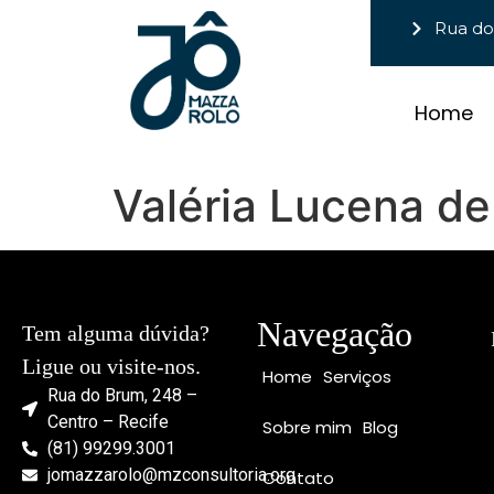
Rua do
Home
Valéria Lucena d
Navegação
Tem alguma dúvida?
Ligue ou visite-nos.
Home
Serviços
Rua do Brum, 248 –
Centro – Recife
Sobre mim
Blog
(81) 99299.3001
jomazzarolo@mzconsultoria.org
Contato