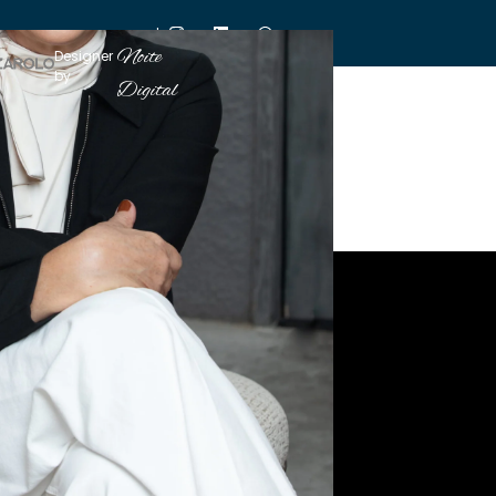
|
Noite
Designer
by
Digital
Entre em Contato